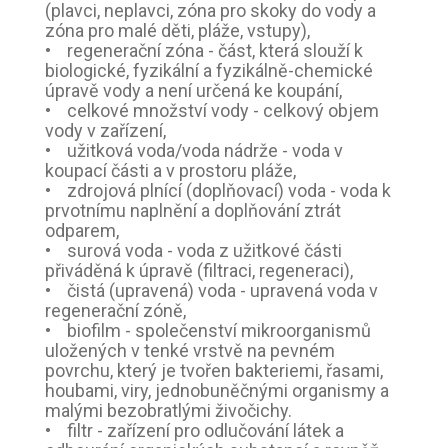
(plavci, neplavci, zóna pro skoky do vody a
zóna pro malé děti, pláže, vstupy),
• regenerační zóna - část, která slouží k
biologické, fyzikální a fyzikálně-chemické
úpravě vody a není určená ke koupání,
• celkové množství vody - celkový objem
vody v zařízení,
• užitková voda/voda nádrže - voda v
koupací části a v prostoru pláže,
• zdrojová plnící (doplňovací) voda - voda k
prvotnímu naplnění a doplňování ztrát
odparem,
• surová voda - voda z užitkové části
přiváděná k úpravě (filtraci, regeneraci),
• čistá (upravená) voda - upravená voda v
regenerační zóně,
• biofilm - společenství mikroorganismů
uložených v tenké vrstvě na pevném
povrchu, který je tvořen bakteriemi, řasami,
houbami, viry, jednobuněčnými organismy a
malými bezobratlými živočichy.
• filtr - zařízení pro odlučování látek a