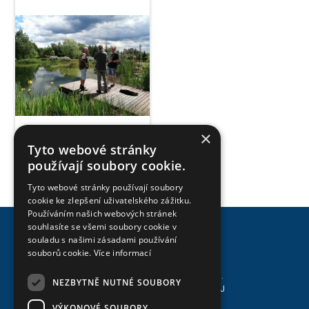
×
Tyto webové stránky
používají soubory cookie.
Tyto webové stránky používají soubory
cookie ke zlepšení uživatelského zážitku.
Používáním našich webových stránek
souhlasíte se všemi soubory cookie v
souladu s našimi zásadami používání
souborů cookie.
Více informací
Svaz zakládání a údržby zeleně, z.s.
NEZBYTNĚ NUTNÉ SOUBORY
Asociace biobazénů a jezírek - ABAJ
sídlo: Údolní 33, 602 00 Brno
VÝKONOVÉ SOUBORY