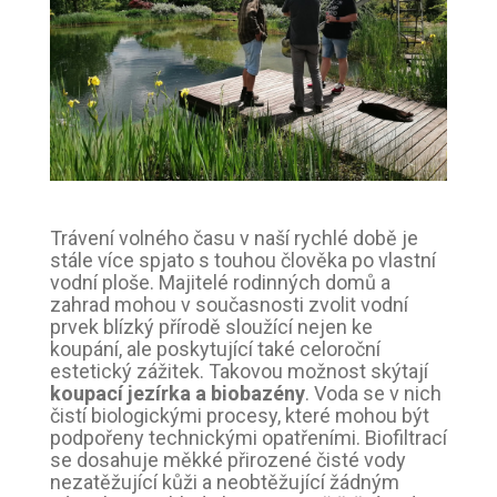
Trávení volného času v naší rychlé době je
stále více spjato s touhou člověka po vlastní
vodní ploše. Majitelé rodinných domů a
zahrad mohou v současnosti zvolit vodní
prvek blízký přírodě sloužící nejen ke
koupání, ale poskytující také celoroční
estetický zážitek. Takovou možnost skýtají
koupací jezírka a biobazény
. Voda se v nich
čistí biologickými procesy, které mohou být
podpořeny technickými opatřeními. Biofiltrací
se dosahuje měkké přirozené čisté vody
nezatěžující kůži a neobtěžující žádným