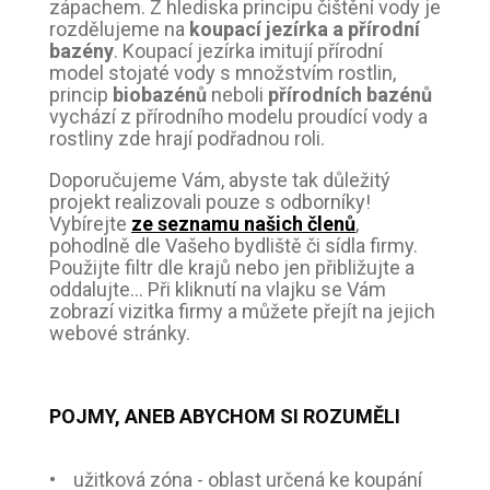
zápachem. Z hlediska principu čištění vody je
rozdělujeme na
koupací jezírka a přírodní
bazény
. Koupací jezírka imitují přírodní
model stojaté vody s množstvím rostlin,
princip
biobazénů
neboli
přírodních bazénů
vychází z přírodního modelu proudící vody a
rostliny zde hrají podřadnou roli.
Doporučujeme Vám, abyste tak důležitý
projekt realizovali pouze s odborníky!
Vybírejte
ze seznamu našich členů
,
pohodlně dle Vašeho bydliště či sídla firmy.
Použijte filtr dle krajů nebo jen přibližujte a
oddalujte... Při kliknutí na vlajku se Vám
zobrazí vizitka firmy a můžete přejít na jejich
webové stránky.
POJMY, ANEB ABYCHOM SI ROZUMĚLI
• užitková zóna - oblast určená ke koupání