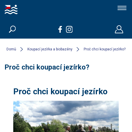
Koupací jezírka a biobazény
Členové
Domů
Koupací jezírka a biobazény
Proč chci koupací jezírko?
Proč chci koupací jezírko?
Kdo jsme
Kontakt
Proč chci koupací jezírko