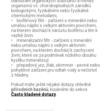
odbourání organických substancí a rovněž
organismů vč. choroboplodných zárodků
biologickými, fyzikálními nebo fyzikálně
chemickými metodami,
• biofilmový filtr - zařízení s minerální nebo
umělou náplní s velkým aktivním povrchem,
na kterém dochází k nárůstu biofilmu a tím k
vazbě živin.
• mineralizační filtr - zařízení s minerální
nebo umělou náplní s velkým aktivním
povrchem, na kterém dochází k zachycení
živin, které se za podmínek nízkého obsahu
kyslíku mineralizují.
• přepadový jez, žlab, skimmer - pevné nebo
pohyblivé zařízení pro odtah vody a nečistot
z hladiny.
Pokud máte ještě nějaké dotazy ohledně
přírodních bazénů
, koukněte do sekce
Často kladené dotazy
.