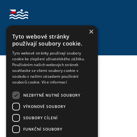
×
Svaz zakládání a údržby zeleně, z.s.
Tyto webové stránky
Asociace biobazénů a jezírek - ABAJ
sídlo: Údolní 33, 602 00 Brno
používají soubory cookie.
Tyto webové stránky používají soubory
cookie ke zlepšení uživatelského zážitku.
Používáním našich webových stránek
souhlasíte se všemi soubory cookie v
souladu s našimi zásadami používání
souborů cookie.
Více informací
NEZBYTNĚ NUTNÉ SOUBORY
VÝKONOVÉ SOUBORY
SOUBORY CÍLENÍ
FUNKČNÍ SOUBORY